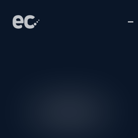
Home
Sobre
Soluções
Blog
contato
Blog Insights
Fala com a gente!