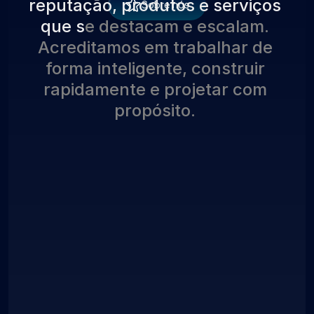
r
e
p
u
t
a
ç
ã
o
,
p
r
o
d
u
t
o
s
e
s
e
r
v
i
ç
o
s
Sobre nós
q
u
e
s
e
d
e
s
t
a
c
a
m
e
e
s
c
a
l
a
m
.
A
c
r
e
d
i
t
a
m
o
s
e
m
t
r
a
b
a
l
h
a
r
d
e
f
o
r
m
a
i
n
t
e
l
i
g
e
n
t
e
,
c
o
n
s
t
r
u
i
r
r
a
p
i
d
a
m
e
n
t
e
e
p
r
o
j
e
t
a
r
c
o
m
p
r
o
p
ó
s
i
t
o
.
Projetos Lançados
1000
+
Anos de Experiência