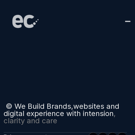
Home
Empuxo
Sobre
Soluções
Blog
Criativo
contato
Fala com a gente!
©
W
e
B
u
i
l
d
B
r
a
n
d
s
,
w
e
b
s
i
t
e
s
a
n
d
d
i
g
i
t
a
l
e
x
p
e
r
i
e
n
c
e
w
i
t
h
i
n
t
e
n
s
i
o
n
,
c
l
a
r
i
t
y
a
n
d
c
a
r
e