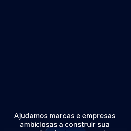
Marketing & Tecnologia
Implementamos e integramos tecnologias que 
escalam seu crescimento através da 
automação e da inteligência aplicada aos 
dados.
A
j
u
d
a
m
o
s
m
a
r
c
a
s
e
e
m
p
r
e
s
a
s
a
m
b
i
c
i
o
s
a
s
a
c
o
n
s
t
r
u
i
r
s
u
a