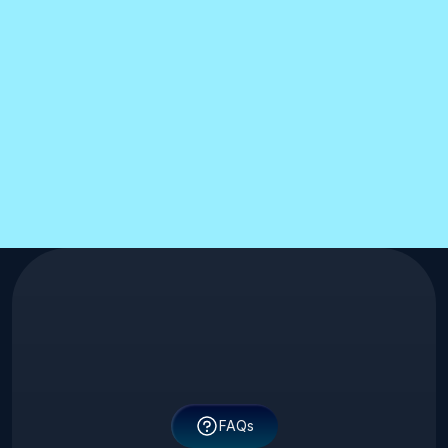
Nossa taxa de conversão aumentou 40% após o 
rebranding feito pela Empuxo. Quando a marca 
comunica bem, o cliente confia mais — e isso se 
reflete diretamente em vendas.
Camila Torres
CMO, NovaBit Tech
FAQs