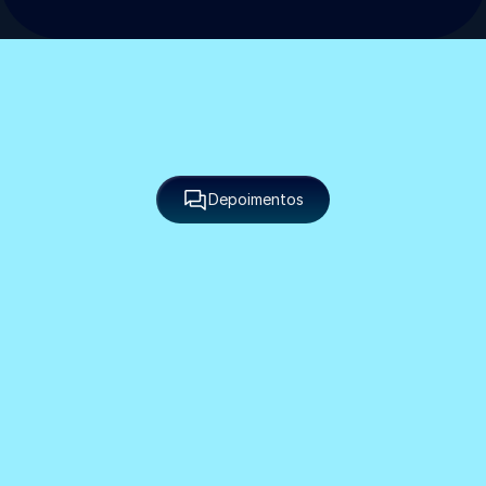
Depoimentos
O que nossos
Clientes Dizem
A Empuxo entendeu nossa marca desde o primeiro 
briefing. A identidade visual que criaram vai muito 
além de um logo — é uma linguagem que representa 
quem somos e o que entregamos.
Mariana Ferreira
Fundadora, Canna Studio