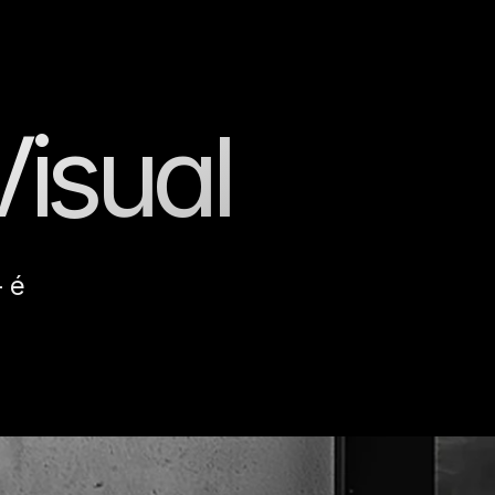
Visual
Home
Sobre
Soluções
Blog
contato
—
é
Fala com a gente!