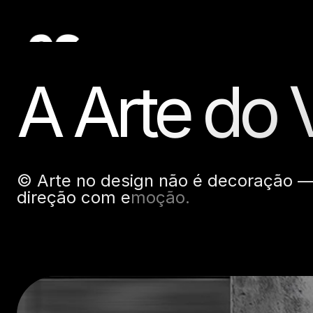
A Arte do 
©
A
r
t
e
n
o
d
e
s
i
g
n
n
ã
o
é
d
e
c
o
r
a
ç
ã
o
d
i
r
e
ç
ã
o
c
o
m
e
m
o
ç
ã
o
.